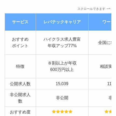
スクロールできます
サービス
レバテックキャリア
ワーク
おすすめ
ハイクラス求人
豊富
全国に求
ポイント
年収アップ77%
８割以上が年収
特徴
相談実績
600万円以上
公開求人数
15,039
113,
非公開求人
非公開
非
数
おすすめ度