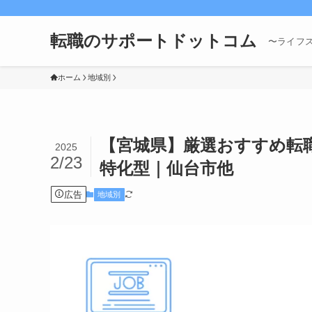
転職のサポートドットコム
〜ライフ
ホーム
地域別
【宮城県】厳選おすすめ転
2025
2/23
特化型｜仙台市他
広告
地域別