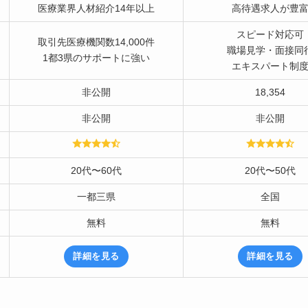
医療業界人材紹介14年以上
高待遇求人が豊
スピード対応可
取引先医療機関数14,000件
職場見学・面接同
1都3県のサポートに強い
エキスパート制
非公開
18,354
非公開
非公開
20代〜60代
20代〜50代
一都三県
全国
無料
無料
詳細を見る
詳細を見る