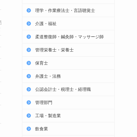
富
求人件数
利用満足度
理学・作業療法士・言語聴覚士
利用満足度96.4%
U・Iタ
行
介護・福祉
スピーディな対応
取引企業7
度
柔道整復師・鍼灸師・マッサージ師
23,347
41
管理栄養士・栄養士
非公開
非
保育士
20代〜60代
20代
弁護士・法務
全国
公認会計士・税理士・経理職
無料
管理部門
詳細を見る
詳細
工場・製造業
飲食業