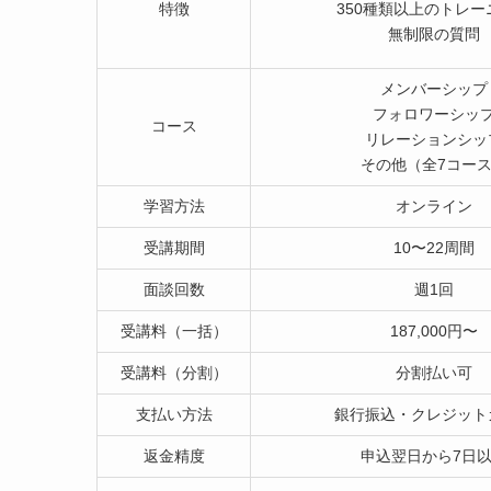
特徴
350種類以上のトレー
無制限の質問
メンバーシップ
フォロワーシッ
コース
リレーションシッ
その他（全7コー
学習方法
オンライン
受講期間
10〜22周間
面談回数
週1回
受講料（一括）
187,000円〜
受講料（分割）
分割払い可
支払い方法
銀行振込・クレジット
返金精度
申込翌日から7日