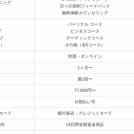
ニング
日々の添削フィードバック
無料体験カウンセリング
パーソナル コース
プ
ビジネスコース
プ
デーティングコース
ス）
その他（全5コース）
対面・オンライン
1ヶ月〜
週1回〜
77,000円〜
分割払い可
カード
銀行振込・クレジットカード
以内
14日間全額返金保証