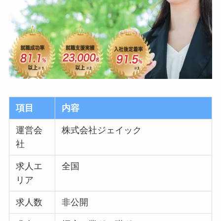
項目
内容
運営会
株式会社ジェイック
社
求人エ
全国
リア
求人数
非公開