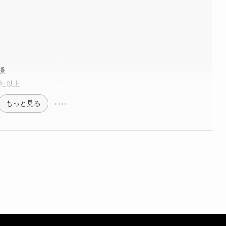
援
0社以上
もっと見る