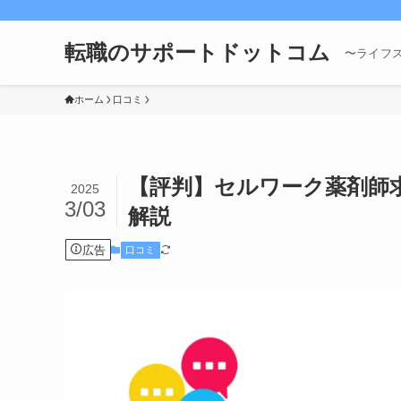
転職のサポートドットコム
〜ライフ
ホーム
口コミ
【評判】セルワーク薬剤師
2025
3/03
解説
広告
口コミ