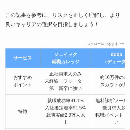
この記事を参考に、リスクを正しく理解し、より
良いキャリアの選択を目指しましょう！
スクロールできます
ジェイック
doda
サービス
就職カレッジ
（デューダ
正社員求人のみ
おすすめ
約16万件の求
未経験・フリーター
ポイント
スカウトが届
第二新卒に強い
就職成功率81.1%
無料診断ツール
入社後定着率91.5%
優良求人多
特徴
就職実績2.3万人以
転職イベント
・
上
ア