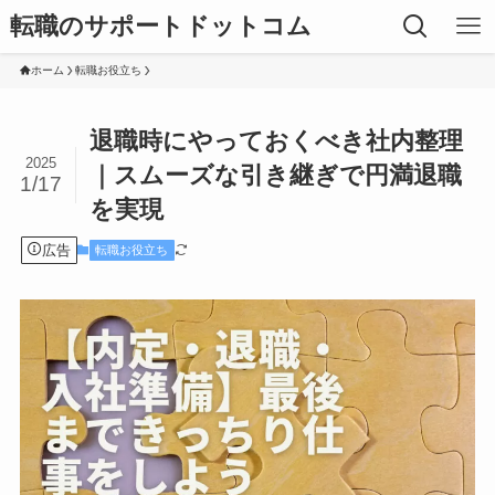
転職のサポートドットコム
ホーム
転職お役立ち
退職時にやっておくべき社内整理
2025
｜スムーズな引き継ぎで円満退職
1/17
を実現
広告
転職お役立ち