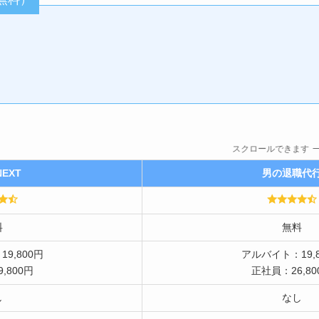
スクロールできます
EXT
男の退職代
料
無料
9,800円
アルバイト：19,8
,800円
正社員：26,80
し
なし