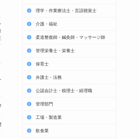
理学・作業療法士・言語聴覚士
転職支援
ト
会社と交渉
ート
介護・福祉
あと払い可能
ポート
柔道整復師・鍼灸師・マッサージ師
証
電話・LINE
管理栄養士・栄養士
メール
保育士
クレジットカード
コンビニ払い
弁護士・法務
ード
銀行振込
あと払い
公認会計士・税理士・経理職
365日対応
管理部門
日対応
24時間対応
工場・製造業
弁護士監修
営
労働組合と提携
飲食業