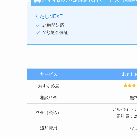
わたしNEXT
24時間対応
全額返金保証
サービス
わたしN
おすすめ度
相談料金
無
アルバイト：1
料金（税込）
正社員：29
追加費用
な