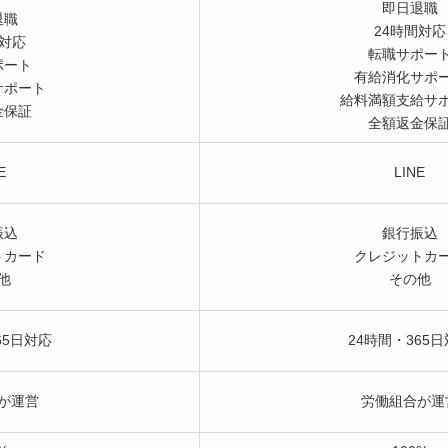
即日退職
退職
24時間対応
間対応
転職サポー
ポート
有給消化サポ
サポート
給料満額支給サ
金保証
全額返金保
E
LINE
振込
銀行振込
トカード
クレジットカ
他
その他
65日対応
24時間・365
が運営
労働組合が運