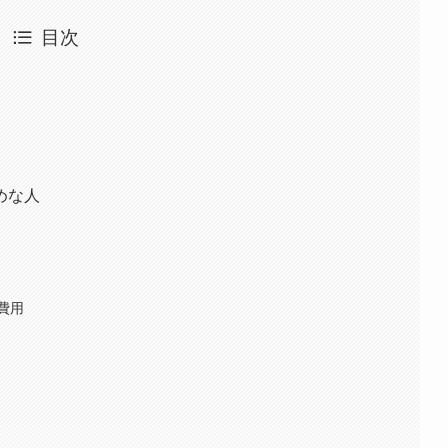
目次
めな人
費用