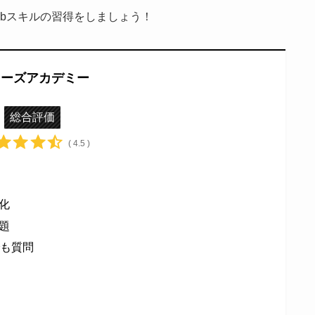
bスキルの習得をしましょう！
ューズアカデミー
総合評価
( 4.5 )
化
題
でも質問