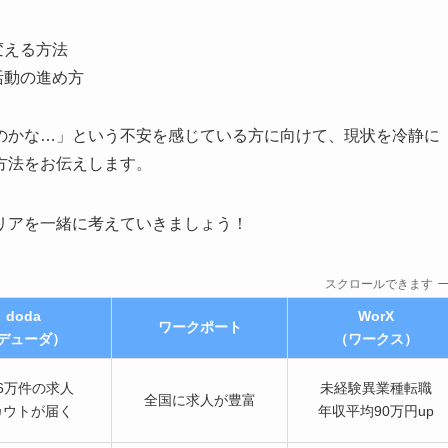
変える方法
活動の進め方
のかな…」という不安を感じている方に向けて、現状を冷静に
方法をお伝えします。
リアを一緒に考えていきましょう！
スクロールできます
doda
WorX
ワークポート
デューダ）
（ワークス）
6万件の求人
未経験異業種転職
全国に求人が豊富
カウトが届く
年収平均90万円up