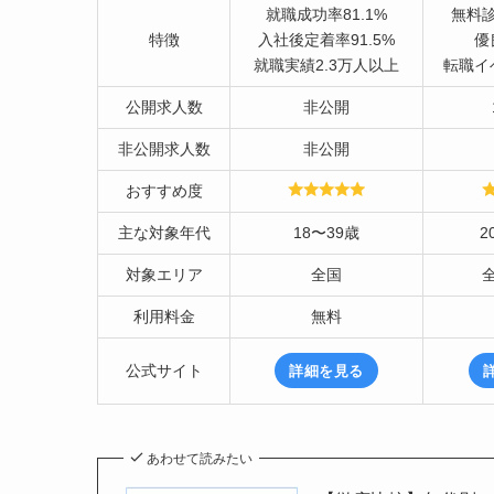
就職成功率81.1%
無料
特徴
入社後定着率91.5%
優
就職実績2.3万人以上
転職イ
公開求人数
非公開
非公開求人数
非公開
おすすめ度
主な対象年代
18〜39歳
2
対象エリア
全国
利用料金
無料
公式サイト
詳細を見る
あわせて読みたい