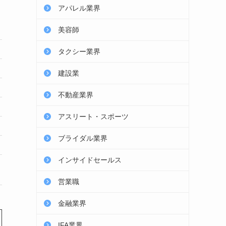
アパレル業界
求人数：業界1位
転職実績41万人
美容師
365,610
タクシー業界
268,817
建設業
不動産業界
20代〜50代
アスリート・スポーツ
全国、海外
ブライダル業界
無料
インサイドセールス
詳細を見る
営業職
金融業界
IFA業界