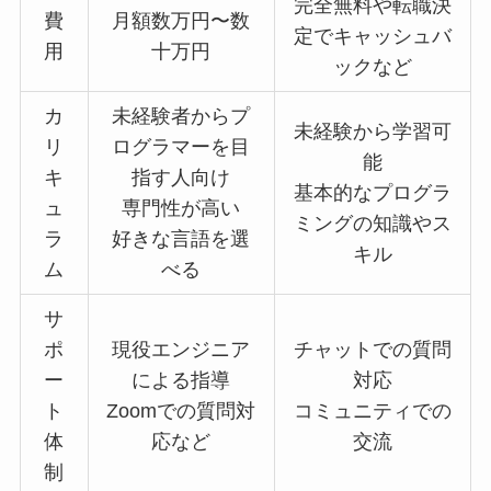
完全無料や転職決
費
月額数万円〜数
定でキャッシュバ
用
十万円
ックなど
カ
未経験者からプ
未経験から学習可
リ
ログラマーを目
能
キ
指す人向け
基本的なプログラ
ュ
専門性が高い
ミングの知識やス
ラ
好きな言語を選
キル
ム
べる
サ
ポ
現役エンジニア
チャットでの質問
ー
による指導
対応
ト
Zoomでの質問対
コミュニティでの
体
応など
交流
制