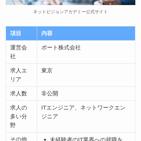
ネットビジョンアカデミー公式サイト
項目
内容
運営会
ポート株式会社
社
求人エ
東京
リア
求人数
非公開
求人の
ITエンジニア、ネットワークエン
多い分
ジニア
野
その他
未経験者のIT業界への就職を