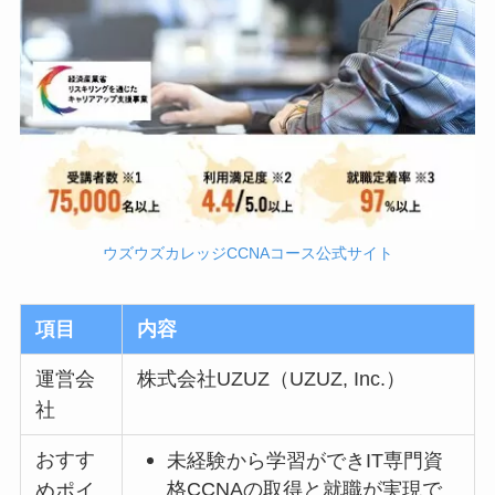
ウズウズカレッジCCNAコース公式サイト
項目
内容
運営会
株式会社UZUZ（UZUZ, Inc.）
社
おすす
未経験から学習ができIT専門資
格CCNAの取得と就職が実現で
めポイ