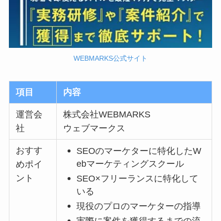
WEBMARKS公式サイト
項目
内容
運営会
株式会社WEBMARKS
社
ウェブマークス
おすす
SEOのマーケターに特化したW
ebマーケティングスクール
めポイ
ント
SEO×フリーランスに特化して
いる
現役のプロのマーケターの指導
実際に案件を獲得するまでの流