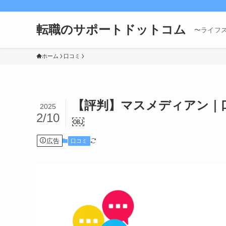
転職のサポートドットコム
〜ライフ
ホーム
口コミ
【評判】マスメディアン｜
2025
2/10
￼
広告
口コミ