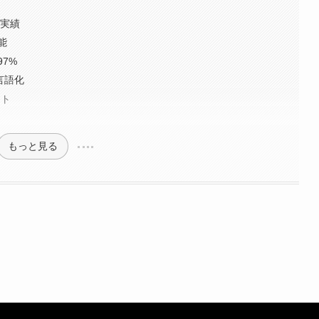
用実績
能
7%
言語化
ウト
もっと見る