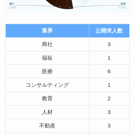
業界
公開求人数
商社
3
福祉
1
医療
6
コンサルティング
1
教育
2
人材
3
不動産
3