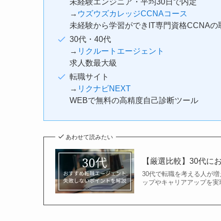
未経験エンジニア・平均30日で内定
→
ウズウズカレッジCCNAコース
未経験から学習ができIT専門資格CCNA
30代・40代
→
リクルートエージェント
求人数最大級
転職サイト
→
リクナビNEXT
WEBで無料の高精度自己診断ツール
あわせて読みたい
【厳選比較】30代に
30代で転職を考える人が
ップやキャリアアップを実