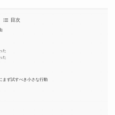
目次
由
った
った
時にまず試すべき小さな行動