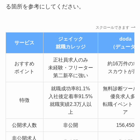
る箇所を参考にしてください。
スクロールできます
ジェイック
doda
サービス
就職カレッジ
（デューダ
正社員求人のみ
おすすめ
約16万件の求
未経験・フリーター
ポイント
スカウトが届
第二新卒に強い
就職成功率81.1%
無料診断ツール
入社後定着率91.5%
優良求人多
特徴
就職実績2.3万人以
転職イベント
・
上
ア
公開求人数
非公開
156,450
非公開求人