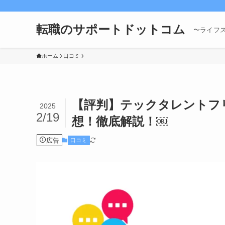
転職のサポートドットコム
〜ライフ
ホーム
口コミ
【評判】テックタレントフ
2025
2/19
想！徹底解説！￼
広告
口コミ