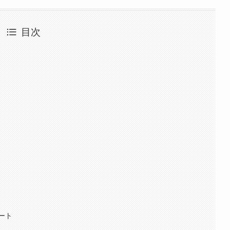
目次
ート