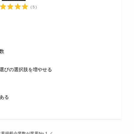
( 5 )
数
選びの選択肢を増やせる
ある
界掲載企業数が業界No.1 ／